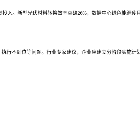
入。新型光伏材料转换效率突破26%，数据中心绿色能源使用率平
、执行不到位等问题。行业专家建议，企业应建立分阶段实施计划，